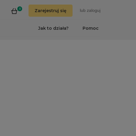
0
Zarejestruj się
lub
zaloguj
Jak to działa?
Pomoc