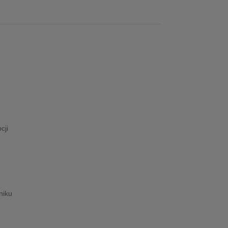
cji
niku