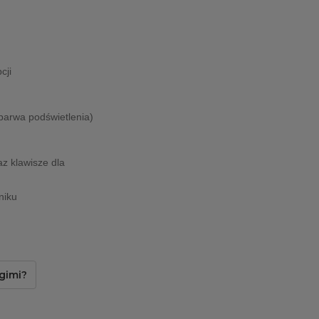
cji
barwa podświetlenia)
az klawisze dla
niku
gimi?