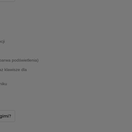
cji
barwa podświetlenia)
az klawisze dla
niku
gimi?