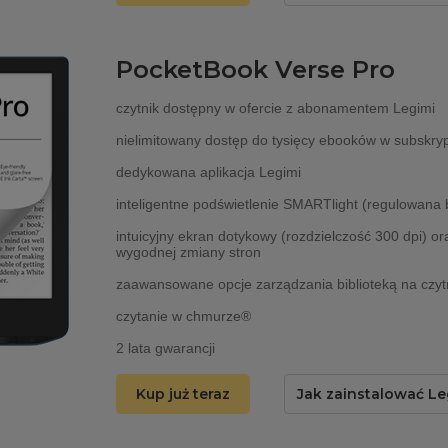
PocketBook Verse Pro
czytnik dostępny w ofercie z abonamentem Legimi
nielimitowany dostęp do tysięcy ebooków w subskryp
dedykowana aplikacja Legimi
inteligentne podświetlenie SMARTlight (regulowana 
intuicyjny ekran dotykowy (rozdzielczość 300 dpi) or
wygodnej zmiany stron
zaawansowane opcje zarządzania biblioteką na czyt
czytanie w chmurze®
2 lata gwarancji
Kup już teraz
Jak zainstalować Le