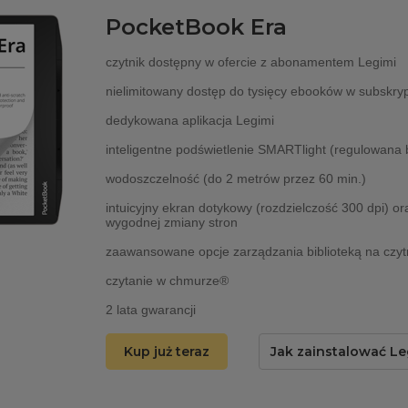
PocketBook Era
czytnik dostępny w ofercie z abonamentem Legimi
nielimitowany dostęp do tysięcy ebooków w subskryp
dedykowana aplikacja Legimi
inteligentne podświetlenie SMARTlight (regulowana 
wodoszczelność (do 2 metrów przez 60 min.)
intuicyjny ekran dotykowy (rozdzielczość 300 dpi) or
wygodnej zmiany stron
zaawansowane opcje zarządzania biblioteką na czyt
czytanie w chmurze®
2 lata gwarancji
Kup już teraz
Jak zainstalować Le