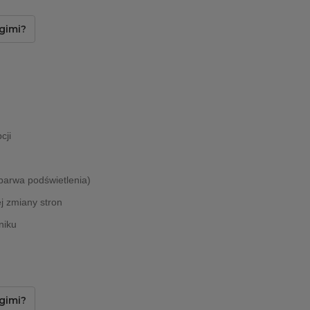
gimi?
cji
barwa podświetlenia)
j zmiany stron
niku
gimi?