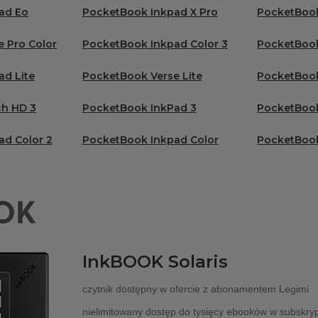
ad Eo
PocketBook Inkpad X Pro
PocketBook
 Pro Color
PocketBook Inkpad Color 3
PocketBook
d Lite
PocketBook Verse Lite
PocketBook
h HD 3
PocketBook InkPad 3
PocketBook
ad Color 2
PocketBook Inkpad Color
PocketBook
InkBOOK Solaris
czytnik dostępny w ofercie z abonamentem Legimi
nielimitowany dostęp do tysięcy ebooków w subskryp