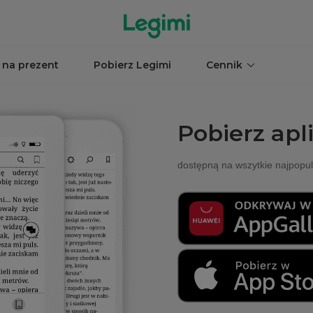
 na prezent
Pobierz Legimi
Cennik
Pobierz apl
dostępną na wszytkie najpopul