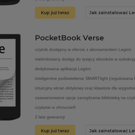
Kup już teraz
Jak zainstalować Le
PocketBook Verse
czytnik dostępny w ofercie z abonamentem Legimi
nielimitowany dostęp do tysięcy ebooków w subskryp
dedykowana aplikacja Legimi
inteligentne podświetlenie SMARTlight (regulowana 
intuicyjny ekran dotykowy oraz klawisze dla wygodne
zaawansowane opcje zarządzania biblioteką na czyt
czytanie w chmurze®
2 lata gwarancji
Kup już teraz
Jak zainstalować Le