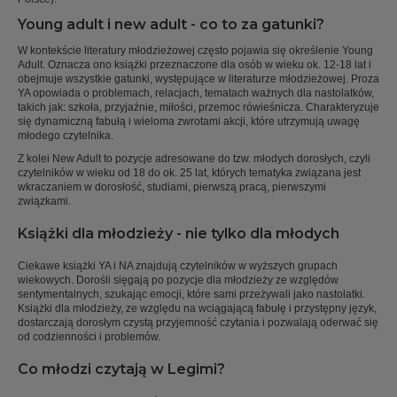
Young adult i new adult - co to za gatunki?
W kontekście literatury młodzieżowej często pojawia się określenie Young
Adult. Oznacza ono książki przeznaczone dla osób w wieku ok. 12-18 lat i
obejmuje wszystkie gatunki, występujące w literaturze młodzieżowej. Proza
YA opowiada o problemach, relacjach, tematach ważnych dla nastolatków,
takich jak: szkoła, przyjaźnie, miłości, przemoc rówieśnicza. Charakteryzuje
się dynamiczną fabułą i wieloma zwrotami akcji, które utrzymują uwagę
młodego czytelnika.
Z kolei New Adult to pozycje adresowane do tzw. młodych dorosłych, czyli
czytelników w wieku od 18 do ok. 25 lat, których tematyka związana jest
wkraczaniem w dorosłość, studiami, pierwszą pracą, pierwszymi
związkami.
Książki dla młodzieży - nie tylko dla młodych
Ciekawe książki YA i NA znajdują czytelników w wyższych grupach
wiekowych. Dorośli sięgają po pozycje dla młodzieży ze względów
sentymentalnych, szukając emocji, które sami przeżywali jako nastolatki.
Książki dla młodzieży, ze względu na wciągającą fabułę i przystępny język,
dostarczają dorosłym czystą przyjemność czytania i pozwalają oderwać się
od codzienności i problemów.
Co młodzi czytają w Legimi?