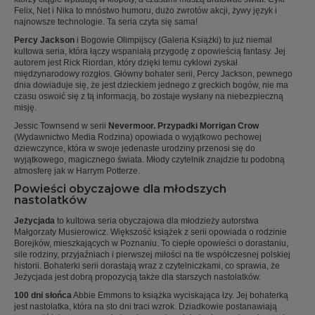
Felix, Net i Nika to mnóstwo humoru, dużo zwrotów akcji, żywy język i
najnowsze technologie. Ta seria czyta się sama!
Percy Jackson
i Bogowie Olimpijscy (Galeria Książki) to już niemal
kultowa seria, która łączy wspaniałą przygodę z opowieścią fantasy. Jej
autorem jest Rick Riordan, który dzięki temu cyklowi zyskał
międzynarodowy rozgłos. Główny bohater serii, Percy Jackson, pewnego
dnia dowiaduje się, że jest dzieckiem jednego z greckich bogów, nie ma
czasu oswoić się z tą informacją, bo zostaje wysłany na niebezpieczną
misję.
Jessic Townsend w serii
Nevermoor. Przypadki Morrigan Crow
(Wydawnictwo Media Rodzina) opowiada o wyjątkowo pechowej
dziewczynce, która w swoje jedenaste urodziny przenosi się do
wyjątkowego, magicznego świata. Młody czytelnik znajdzie tu podobną
atmosferę jak w Harrym Potterze.
Powieści obyczajowe dla młodszych
nastolatków
Jeżycjada
to kultowa seria obyczajowa dla młodzieży autorstwa
Małgorzaty Musierowicz. Większość książek z serii opowiada o rodzinie
Borejków, mieszkających w Poznaniu. To ciepłe opowieści o dorastaniu,
sile rodziny, przyjaźniach i pierwszej miłości na tle współczesnej polskiej
historii. Bohaterki serii dorastają wraz z czytelniczkami, co sprawia, że
Jeżycjada jest dobrą propozycją także dla starszych nastolatków.
100 dni słońca
Abbie Emmons to książka wyciskająca łzy. Jej bohaterką
jest nastolatka, która na sto dni traci wzrok. Dziadkowie postanawiają