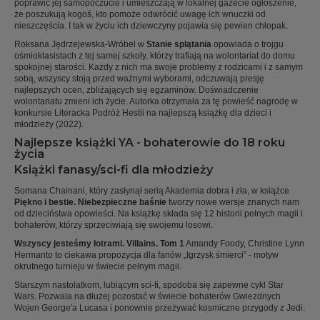
poprawić jej samopoczucie i umieszczają w lokalnej gazecie ogłoszenie,
że poszukują kogoś, kto pomoże odwrócić uwagę ich wnuczki od
nieszczęścia. I tak w życiu ich dziewczyny pojawia się pewien chłopak.
Roksana Jędrzejewska-Wróbel w
Stanie splątania
opowiada o trojgu
ośmioklasistach z tej samej szkoły, którzy trafiają na wolontariat do domu
spokojnej starości. Każdy z nich ma swoje problemy z rodzicami i z samym
sobą, wszyscy stoją przed ważnymi wyborami, odczuwają presję
najlepszych ocen, zbliżających się egzaminów. Doświadczenie
wolontariatu zmieni ich życie. Autorka otrzymała za tę powieść nagrodę w
konkursie Literacka Podróż Hestii na najlepszą książkę dla dzieci i
młodzieży (2022).
Najlepsze książki YA - bohaterowie do 18 roku
życia
Książki fanasy/sci-fi dla młodzieży
Somana Chainani, który zasłynął serią Akademia dobra i zła, w książce
Piękno i bestie. Niebezpieczne baśnie
tworzy nowe wersje znanych nam
od dzieciństwa opowieści. Na książkę składa się 12 historii pełnych magii i
bohaterów, którzy sprzeciwiają się swojemu losowi.
Wszyscy jesteśmy łotrami. Villains. Tom 1
Amandy Foody, Christine Lynn
Hermanto to ciekawa propozycja dla fanów „Igrzysk śmierci” - motyw
okrutnego turnieju w świecie pełnym magii.
Starszym nastolatkom, lubiącym sci-fi, spodoba się zapewne cykl Star
Wars. Pozwala na dłużej pozostać w świecie bohaterów Gwiezdnych
Wojen George'a Lucasa i ponownie przeżywać kosmiczne przygody z Jedi.