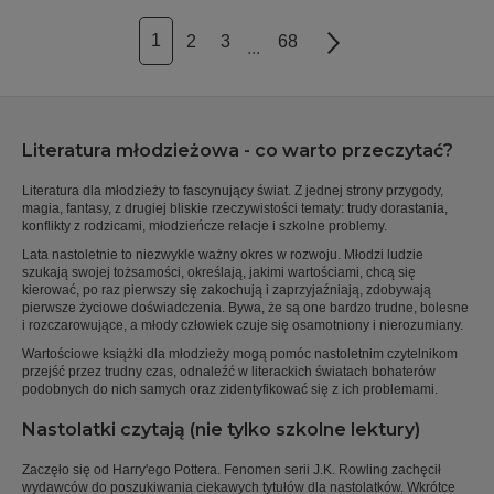
1
2
3
68
Next
...
Literatura młodzieżowa - co warto przeczytać?
Literatura dla młodzieży to fascynujący świat. Z jednej strony przygody,
magia, fantasy, z drugiej bliskie rzeczywistości tematy: trudy dorastania,
konflikty z rodzicami, młodzieńcze relacje i szkolne problemy.
Lata nastoletnie to niezwykle ważny okres w rozwoju. Młodzi ludzie
szukają swojej tożsamości, określają, jakimi wartościami, chcą się
kierować, po raz pierwszy się zakochują i zaprzyjaźniają, zdobywają
pierwsze życiowe doświadczenia. Bywa, że są one bardzo trudne, bolesne
i rozczarowujące, a młody człowiek czuje się osamotniony i nierozumiany.
Wartościowe książki dla młodzieży mogą pomóc nastoletnim czytelnikom
przejść przez trudny czas, odnaleźć w literackich światach bohaterów
podobnych do nich samych oraz zidentyfikować się z ich problemami.
Nastolatki czytają (nie tylko szkolne lektury)
Zaczęło się od Harry'ego Pottera. Fenomen serii J.K. Rowling zachęcił
wydawców do poszukiwania ciekawych tytułów dla nastolatków. Wkrótce