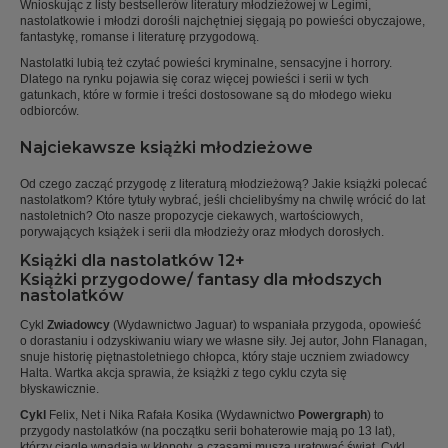
Wnioskując z listy bestsellerów literatury młodzieżowej w Legimi,
nastolatkowie i młodzi dorośli najchętniej sięgają po powieści obyczajowe,
fantastykę, romanse i literaturę przygodową.
Nastolatki lubią też czytać powieści kryminalne, sensacyjne i horrory.
Dlatego na rynku pojawia się coraz więcej powieści i serii w tych
gatunkach, które w formie i treści dostosowane są do młodego wieku
odbiorców.
Najciekawsze książki młodzieżowe
Od czego zacząć przygodę z literaturą młodzieżową? Jakie książki polecać
nastolatkom? Które tytuły wybrać, jeśli chcielibyśmy na chwilę wrócić do lat
nastoletnich? Oto nasze propozycje ciekawych, wartościowych,
porywających książek i serii dla młodzieży oraz młodych dorosłych.
Książki dla nastolatków 12+
Książki przygodowe/ fantasy dla młodszych
nastolatków
Cykl
Zwiadowcy
(Wydawnictwo Jaguar) to wspaniała przygoda, opowieść
o dorastaniu i odzyskiwaniu wiary we własne siły. Jej autor, John Flanagan,
snuje historię piętnastoletniego chłopca, który staje uczniem zwiadowcy
Halta. Wartka akcja sprawia, że książki z tego cyklu czyta się
błyskawicznie.
Cykl
Felix, Net i Nika Rafała Kosika (Wydawnictwo
Powergraph
) to
przygody nastolatków (na początku serii bohaterowie mają po 13 lat),
którzy ciągle wpadają w kłopoty, a czasami muszą uratować świat. Cykl