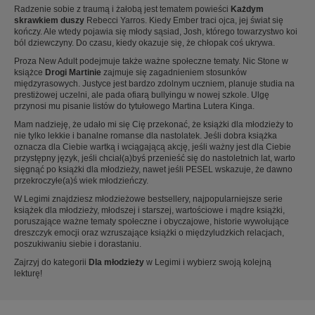
Radzenie sobie z traumą i żałobą jest tematem powieści
Każdym
skrawkiem duszy
Rebecci Yarros. Kiedy Ember traci ojca, jej świat się
kończy. Ale wtedy pojawia się młody sąsiad, Josh, którego towarzystwo koi
ból dziewczyny. Do czasu, kiedy okazuje się, że chłopak coś ukrywa.
Proza New Adult podejmuje także ważne społeczne tematy. Nic Stone
w
książce
Drogi Martinie
zajmuje się zagadnieniem stosunków
międzyrasowych. Justyce jest bardzo zdolnym uczniem, planuje studia na
prestiżowej uczelni, ale pada ofiarą bullyingu w nowej szkole. Ulgę
przynosi mu pisanie listów do tytułowego Martina Lutera Kinga.
Mam nadzieję, że udało mi się Cię przekonać, że książki dla młodzieży to
nie tylko lekkie i banalne romanse dla nastolatek. Jeśli dobra książka
oznacza dla Ciebie wartką i wciągającą akcję, jeśli ważny jest dla Ciebie
przystępny język, jeśli chciał(a)byś przenieść się do nastoletnich lat, warto
sięgnąć po książki dla młodzieży, nawet jeśli PESEL wskazuje, że dawno
przekroczyłe(a)ś wiek młodzieńczy.
W Legimi znajdziesz młodzieżowe bestsellery, najpopularniejsze serie
książek dla młodzieży, młodszej i starszej, wartościowe i mądre książki,
poruszające ważne tematy społeczne i obyczajowe, historie wywołujące
dreszczyk emocji oraz wzruszające książki o międzyludzkich relacjach,
poszukiwaniu siebie i dorastaniu.
Zajrzyj do kategorii
Dla młodzieży
w Legimi i wybierz swoją kolejną
lekturę!