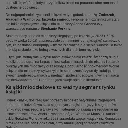
pojawił się wśród młodych czytelników trend na paranormalne romanse i
dystopijne opowieści.
Do najpopularniejszych serii książek w tym gatunku należą:
Zmierzch
,
Akademia Wampirów
,
Igrzyska śmierci.
Fenomenem czytelniczym stały
się także obyczajowe książki dla młodzieży
Johna Greena
czy
wzruszające romanse
Stephanie Perkins
.
Stale rosnący odsetek młodzieży sięgającej po książki (w 2023 r. 53 %
osób w wieku 15-18 lat przeczytało co najmniej jedną książkę) świadczy o
tym, że nastolatki odnajdują w literaturze ważne dla siebie wartości, a także
traktują czytanie jako jedną z ważnych dla nich form rozrywki.
O tym, jak istotną rolę w życiu nastolatków pełnią książki świadczą długie
kolejki po autograf na targach i festiwalach literackich do pisarzy i pisarek
tworzących dla młodzieży oraz rosnąca popularność bookmediów. Wokół
książek dla młodzieży wytworzyła się społeczność, żywo dyskutująca o
swoich zainteresowaniach w mediach społecznościowych, wymieniająca
się doświadczeniami i konfrontująca swoje opinie o literaturze.
Książki młodzieżowe to ważny segment rynku
książki
Rynek książki, dostrzegając potrzeby młodzież natychmiast zagregował.
Literatura młodzieżowa stała się jednym z najistotniejszych segmentów
rynku wydawniczego, a tytuły z tych kategorii pojawiają się regularnie na
listach bestsellerów. Warto tu wspomnieć, że Weronika Marczak, autorka
cyklu
Rodzina Monet
w roku 2023 sprzedała więcej książek niż Remigiusz
Mróz (dane Nielsen Book Scan, firmy analizującej sprzedaż książek w
Polsce).