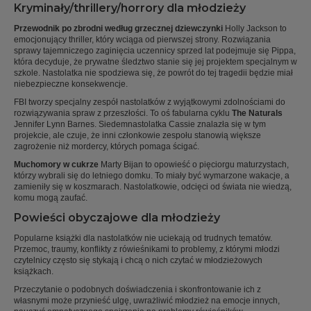
Kryminały/thrillery/horrory dla młodzieży
Przewodnik po zbrodni według grzecznej dziewczynki
Holly Jackson to
emocjonujący thriller, który wciąga od pierwszej strony. Rozwiązania
sprawy tajemniczego zaginięcia uczennicy sprzed lat podejmuje się Pippa,
która decyduje, że prywatne śledztwo stanie się jej projektem specjalnym w
szkole. Nastolatka nie spodziewa się, że powrót do tej tragedii będzie miał
niebezpieczne konsekwencje.
FBI tworzy specjalny zespół nastolatków z wyjątkowymi zdolnościami do
rozwiązywania spraw z przeszłości. To oś fabularna cyklu
The Naturals
Jennifer Lynn Barnes. Siedemnastolatka Cassie znalazła się w tym
projekcie, ale czuje, że inni członkowie zespołu stanowią większe
zagrożenie niż mordercy, których pomaga ścigać.
Muchomory w cukrze
Marty Bijan to opowieść o pięciorgu maturzystach,
którzy wybrali się do letniego domku. To miały być wymarzone wakacje, a
zamieniły się w koszmarach. Nastolatkowie, odcięci od świata nie wiedzą,
komu mogą zaufać.
Powieści obyczajowe dla młodzieży
Popularne książki dla nastolatków nie uciekają od trudnych tematów.
Przemoc, traumy, konflikty z rówieśnikami to problemy, z którymi młodzi
czytelnicy często się stykają i chcą o nich czytać w młodzieżowych
książkach.
Przeczytanie o podobnych doświadczenia i skonfrontowanie ich z
własnymi może przynieść ulgę, uwrażliwić młodzież na emocje innych,