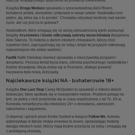
nauczyć empatycznego spojrzenia na problemy rówieśników.
Książka
Droga Meduzo
opowiada o szesnastoletniej Alicii Rivers,
bohaterce plotek, domysłów i półprawd w swoje szkole. Nastolatka nosi
piętno „tej, która się o to prosiła”. Chciałaby odzyskać kontrolę nad swoim
życie, ale czy jest na to gotowa?
Nastolatkom, które zmagają się ze swoją seksualnością warto podsunąć
książkę
Arystoteles i Dante odkrywają sekrety wszechświata
Benjamina
Alire Sáenza. To historia o dwóch młodych chłopakach, którzy choć
zupełnie różni, zaprzyjaźniają się ze sobą i dzięki tej przyjaźni odkrywają
najważniejsze dla siebie wartości.
Fanfik
Natlii Osińskiej również opowiada o nieoczywistej przyjaźni i
dorastaniu. Porusza temat bycia trans, zdrowia psychicznego nastolatków i
trudów dorastania. Akcja dzieje się w Poznaniu, dlatego powieść
nazywana była nową Jeżycjadą.
Najciekawsze książki NA - bohaterowie 18+
Książka
One Last Stop
Casey McQuiston to opowieść o miłości dwóch
dziewczyn, które spotkały się w nowojorskim metrze. Problem polega na
tym, że jedna z nich przeniosła się w czasy współczesne z lat 70. XX w.
Komedia romantyczna dla młodzieży 18+ o dorastaniu, pierwszym
zakochaniu i zagubieniu.
O depresji i górach pisze Emilia Szelest w książce
Follow Me
. Autorka
wykorzystuje w fabule motyw enemies to lovers, opowiadając historię
dwojga młodych ludzi, którzy mają trudne przeżycia za sobą i zmagają się
z podstępną chorobą.