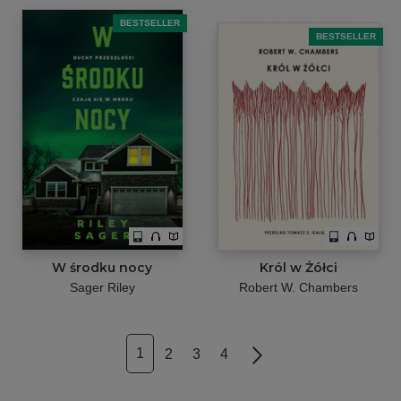
BESTSELLER
BESTSELLER
W środku nocy
Król w Żółci
Sager Riley
Robert W. Chambers
1
2
3
4
Next