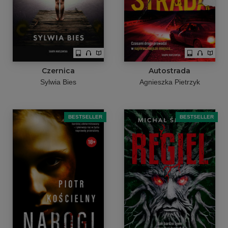
Czernica
Autostrada
Sylwia Bies
Agnieszka Pietrzyk
BESTSELLER
BESTSELLER