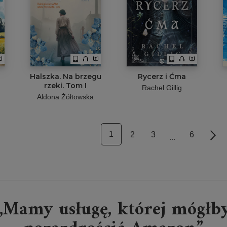
Halszka. Na brzegu
Rycerz i Ćma
rzeki. Tom I
Rachel Gillig
Aldona Żółtowska
1
2
3
6
Nex
...
„Mamy usługę, której mógłb