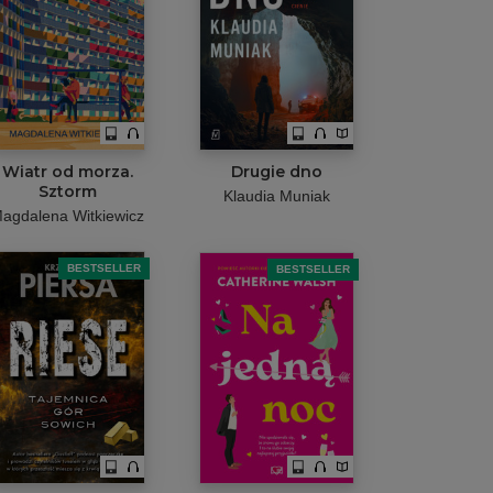
Wiatr od morza.
Drugie dno
Sztorm
Klaudia Muniak
agdalena Witkiewicz
BESTSELLER
BESTSELLER