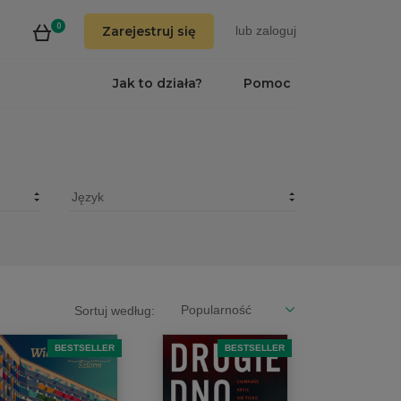
0
Zarejestruj się
lub
zaloguj
Jak to działa?
Pomoc
Sortuj według:
BESTSELLER
BESTSELLER