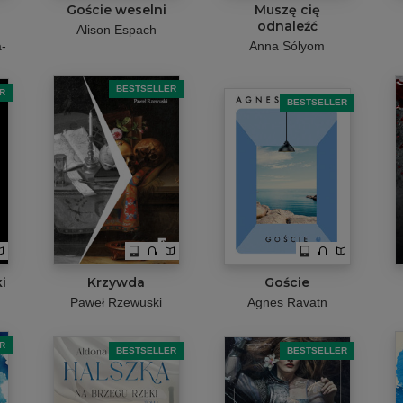
Goście weselni
Muszę cię
odnaleźć
Alison Espach
-
Anna Sólyom
BESTSELLER
R
BESTSELLER
i
Krzywda
Goście
Paweł Rzewuski
Agnes Ravatn
R
BESTSELLER
BESTSELLER