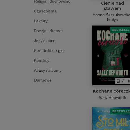
Religia i duchowość
Cienie nad
stawem
Czasopisma
Hanna Szczukowska
Białys
Lektury
BESTSELLE
Poezja i dramat
Języki obce
Poradniki do gier
Komiksy
Atlasy i albumy
Darmowe
Kochane córeczk
Sally Hepworth
BESTSELLE