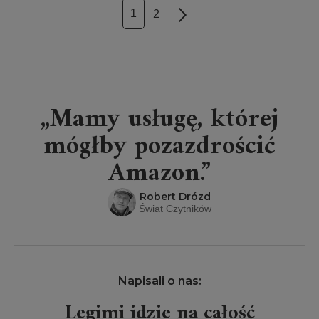
1
2
Next
„Mamy usługę, której
mógłby pozazdrościć
Amazon.”
Robert Drózd
Świat Czytników
Napisali o nas:
Projekt Legimi wielkim