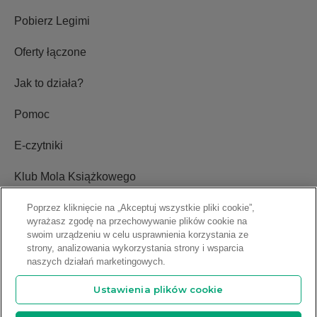
Pobierz Legimi
Oferty łączone
Jak to działa?
Pomoc
E-czytniki
Klub Mola Książkowego
Ustawienia plików cookie
Poprzez kliknięcie na „Akceptuj wszystkie pliki cookie”,
wyrażasz zgodę na przechowywanie plików cookie na
swoim urządzeniu w celu usprawnienia korzystania ze
Blog
strony, analizowania wykorzystania strony i wsparcia
naszych działań marketingowych.
Relacje inwestorskie
Ustawienia plików cookie