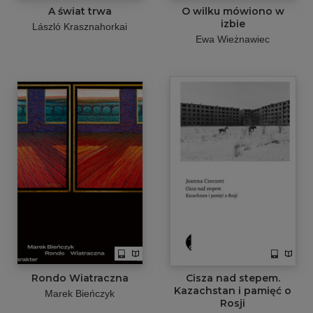
A świat trwa
O wilku mówiono w
izbie
László Krasznahorkai
Ewa Wieżnawiec
Rondo Wiatraczna
Cisza nad stepem.
Kazachstan i pamięć o
Marek Bieńczyk
Rosji