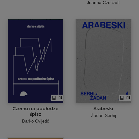
Joanna Czeczott
Czemu na podłodze
Arabeski
śpisz
Żadan Serhij
Darko Cvijetić