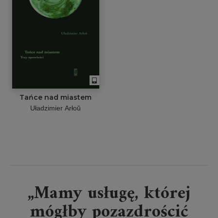
Tańce nad miastem
Uładzimier Arłoŭ
„Mamy usługę, której
mógłby pozazdrościć