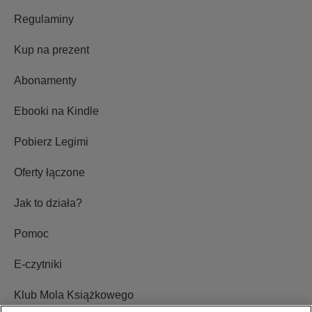
Regulaminy
Kup na prezent
Abonamenty
Ebooki na Kindle
Pobierz Legimi
Oferty łączone
Jak to działa?
Pomoc
E-czytniki
Klub Mola Książkowego