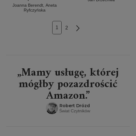
Joanna Berendt, Aneta
Ryfczyńska
1
2
Next
„Mamy usługę, której
mógłby pozazdrościć
Amazon.”
Robert Drózd
Świat Czytników