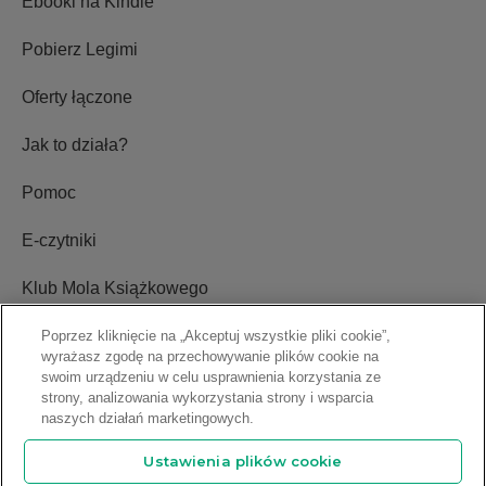
Ebooki na Kindle
Pobierz Legimi
Oferty łączone
Jak to działa?
Pomoc
E-czytniki
Klub Mola Książkowego
Poprzez kliknięcie na „Akceptuj wszystkie pliki cookie”,
wyrażasz zgodę na przechowywanie plików cookie na
Ustawienia plików cookie
swoim urządzeniu w celu usprawnienia korzystania ze
strony, analizowania wykorzystania strony i wsparcia
Blog
naszych działań marketingowych.
Ustawienia plików cookie
Relacje inwestorskie