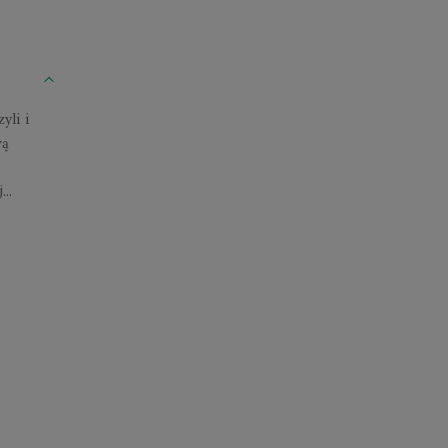
yli i
wą
..