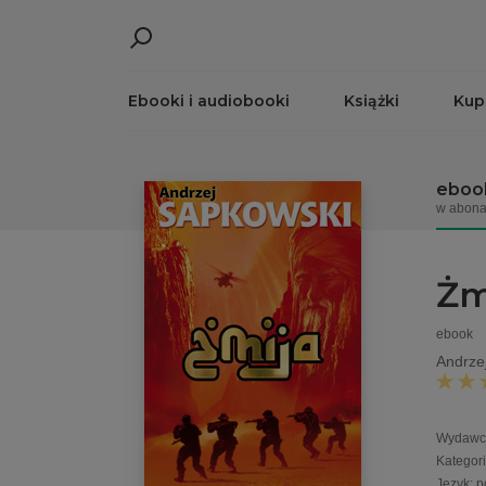
Ebooki i audiobooki
Książki
Kup
eboo
w abona
Żm
ebook
Andrze
Wydawc
Kategor
Język
:
p