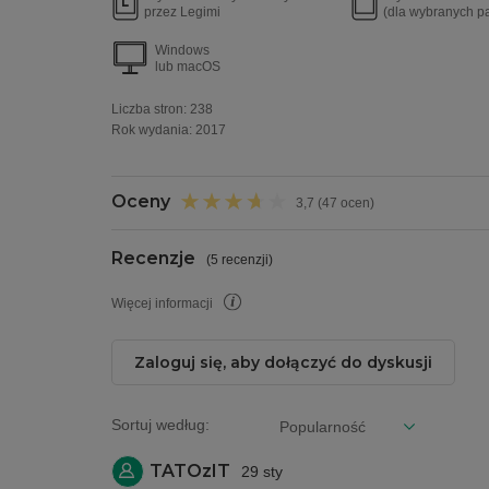
przez Legimi
(dla wybranych p
Windows
lub macOS
Liczba stron:
238
Rok wydania
:
2017
Oceny
3,7 (47 ocen)
Recenzje
(
5 recenzji
)
Więcej informacji
Zaloguj się, aby dołączyć do dyskusji
Sortuj według:
TATOzIT
29 sty