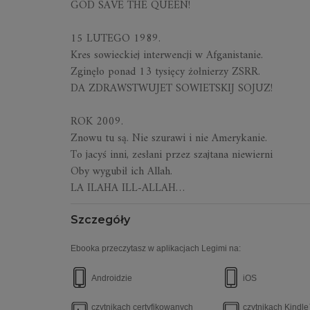
GOD SAVE THE QUEEN!
15 LUTEGO 1989.
Kres sowieckiej interwencji w Afganistanie.
Zginęło ponad 13 tysięcy żołnierzy ZSRR.
DA ZDRAWSTWUJET SOWIETSKIJ SOJUZ!
ROK 2009.
Znowu tu są. Nie szurawi i nie Amerykanie.
To jacyś inni, zesłani przez szajtana niewierni
Oby wygubił ich Allah.
LA ILAHA ILL-ALLAH…
Szczegóły
Ebooka przeczytasz w aplikacjach Legimi na:
Androidzie
iOS
czytnikach certyfikowanych
czytnikach Kindl