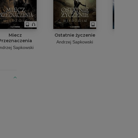
Miecz
Ostatnie życzenie
Wieża Ja
Przeznaczenia
Andrzej Sapkowski
Andrzej Sa
ndrzej Sapkowski