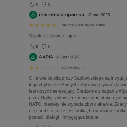
0
0
marzenalamparska
18 mar 2025
Nie oderwiesz się od lektury
Szybkie, ciekawe, fajne. 
0
0
440i4
16 mar 2025
Z braku laku…
O ile wielką siłą prozy Sapkowskiego są intrygują
tego zbyt wiele. Pomysł żeby nawiązywać do wiel
jest dosyć interesujący. Śledzenie zmagań z Afg
przez Brytyjczyków z czasów kolonialnych, pełnią
NATO, niestety nie wypada zbyt ciekawie. Zdecy
nie chodzi o to, że jest krótka, bo w równie kró
postaci, dialogi i intrygująca fabuła.