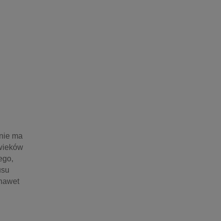
nie ma 
wieków 
go, 
su 
nawet 