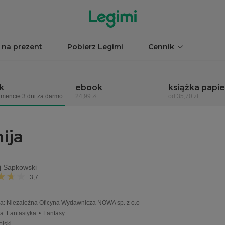
 na prezent
Pobierz Legimi
Cennik
k
ebook
książka papi
mencie 3 dni za darmo
24,99 zł
od 35,70 zł
ija
j Sapkowski
3,7
a
:
Niezależna Oficyna Wydawnicza NOWA sp. z o.o
ia
:
Fantastyka
•
Fantasy
olski