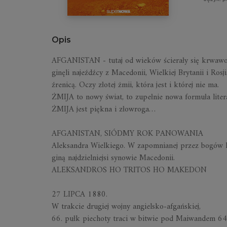
Opis
AFGANISTAN -
tutaj od wieków ścierały się krwawo
ginęli najeźdźcy z Macedonii, Wielkiej Brytanii i Ro
źrenicą. Oczy złotej żmii, która jest i której nie ma.
ŻMIJA
to nowy świat, to zupełnie nowa formuła litera
ŻMIJA
jest piękna i złowroga…
AFGANISTAN, SIÓDMY ROK PANOWANIA
Aleksandra Wielkiego. W zapomnianej przez bogów k
giną najdzielniejsi synowie Macedonii.
ALEKSANDROS HO TRITOS HO MAKEDON
27 LIPCA 1880.
W trakcie drugiej wojny angielsko-afgańskiej,
66. pułk piechoty traci w bitwie pod Maiwandem 64