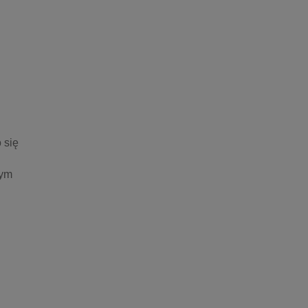
się 
ym 