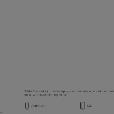
Odsłuch ebooka (TTS) dostepny w abonamencie „ebooki+audiob
limitu” w aplikacjach Legimi na:
Androidzie
iOS
e™