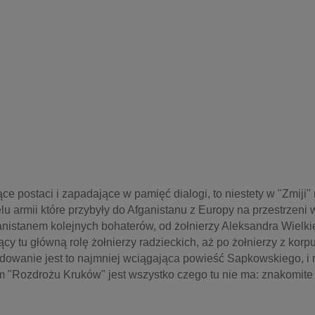
ce postaci i zapadające w pamięć dialogi, to niestety w "Zmiji" 
u armii które przybyły do Afganistanu z Europy na przestrzeni 
anistanem kolejnych bohaterów, od żołnierzy Aleksandra Wielkie
cy tu główną rolę żołnierzy radzieckich, aż po żołnierzy z korpu
dowanie jest to najmniej wciągająca powieść Sapkowskiego, i 
tkim "Rozdrożu Kruków" jest wszystko czego tu nie ma: znakomite 