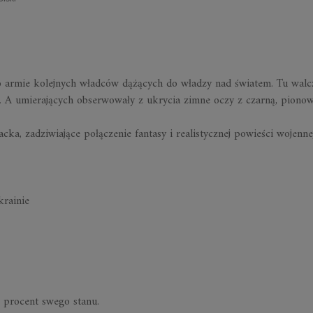
 armie kolejnych władców dążących do władzy nad światem. Tu walcz
sji. A umierających obserwowały z ukrycia zimne oczy z czarną, piono
cka, zadziwiające połączenie fantasy i realistycznej powieści wojennej.
rainie
 procent swego stanu.