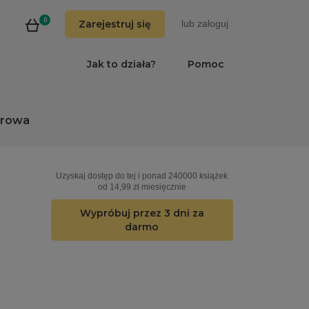
0
Zarejestruj się
lub
zaloguj
Jak to działa?
Pomoc
erowa
Uzyskaj dostęp do tej i ponad 240000 książek
od 14,99 zł miesięcznie
Wypróbuj przez 3 dni za
darmo