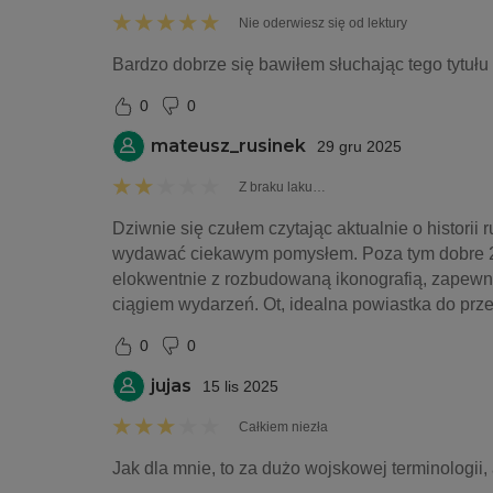
Nie oderwiesz się od lektury
Bardzo dobrze się bawiłem słuchając tego tytułu
0
0
mateusz_rusinek
29 gru 2025
Z braku laku…
Dziwnie się czułem czytając aktualnie o historii r
wydawać ciekawym pomysłem. Poza tym dobre 25% 
elokwentnie z rozbudowaną ikonografią, zapewne
ciągiem wydarzeń. Ot, idealna powiastka do prz
0
0
jujas
15 lis 2025
Całkiem niezła
Jak dla mnie, to za dużo wojskowej terminologii, 