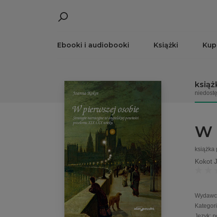
Ebooki i audiobooki
Książki
Kup
książ
niedost
W 
książka
Kokot 
Wydawc
Kategor
Język
:
p