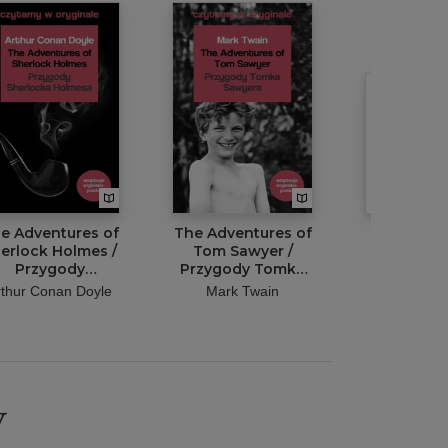
e Adventures of
The Adventures of
O Słowi
erlock Holmes /
Tom Sawyer /
część 1 Pi
Przygody
Przygody Tomka
lege
Sherlocka
Sawyera. Czytamy
niewol
rthur Conan Doyle
Mark Twain
Igor D. G
lmesa. Czytamy
w oryginale
w oryginale
wielkie powieści
ielkie powieści
y