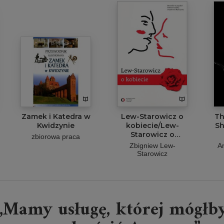
Zamek i Katedra w
Lew-Starowicz o
Th
Kwidzynie
kobiecie/Lew-
Sh
Starowicz o
zbiorowa praca
mężczyźnie
Zbigniew Lew-
A
Ho
Starowicz
w
„Mamy usługę, której mógłb