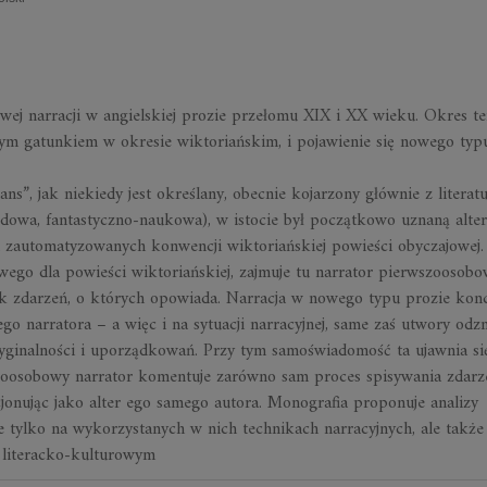
ej narracji w angielskiej prozie przełomu XIX i XX wieku. Okres te
cym gatunkiem w okresie wiktoriańskim, i pojawienie się nowego typ
”, jak niekiedy jest określany, obecnie kojarzony głównie z literat
godowa, fantastyczno-naukowa), w istocie był początkowo uznaną alte
la zautomatyzowanych konwencji wiktoriańskiej powieści obyczajowej.
ego dla powieści wiktoriańskiej, zajmuje tu narrator pierwszoosobo
nik zdarzeń, o których opowiada. Narracja w nowego typu prozie konc
ego narratora – a więc i na sytuacji narracyjnej, same zaś utwory odz
yginalności i uporządkowań. Przy tym samoświadomość ta ujawnia si
szoosobowy narrator komentuje zarówno sam proces spisywania zdarze
onując jako alter ego samego autora. Monografia proponuje analizy
 tylko na wykorzystanych w nich technikach narracyjnych, ale także
 literacko-kulturowym