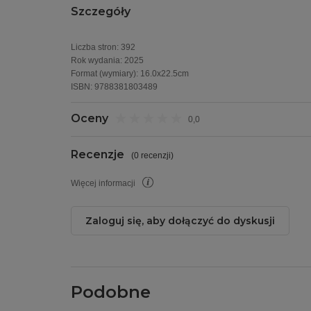
Szczegóły
Liczba stron:
392
Rok wydania
:
2025
Format (wymiary):
16.0x22.5cm
ISBN:
9788381803489
Oceny
0,0
Recenzje
(
0 recenzji
)
Więcej informacji
Zaloguj się, aby dołączyć do dyskusji
Podobne