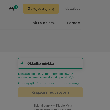
0
Zarejestruj się
lub
zaloguj
Jak to działa?
Pomoc
Okładka miękka
Dostawa: od 9,99 zł (darmowa dostawa z
abonamentem Legimi dla zakupu od 50,00 zł)
Czas wysyłki: 1-2 dni robocze + czas dostawy
Książka niedostępna
Zbieraj punkty w Klubie Mola
Książkowego i kupuj ebooki,