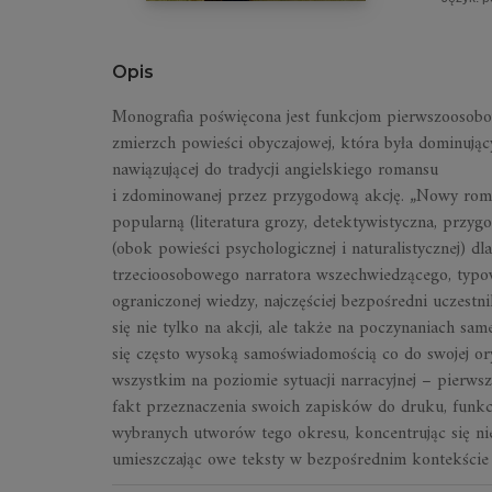
Opis
Monografia poświęcona jest funkcjom pierwszoosobow
zmierzch powieści obyczajowej, która była dominują
nawiązującej do tradycji angielskiego romansu
i zdominowanej przez przygodową akcję. „Nowy romans
popularną (literatura grozy, detektywistyczna, przy
(obok powieści psychologicznej i naturalistycznej) d
trzecioosobowego narratora wszechwiedzącego, typow
ograniczonej wiedzy, najczęściej bezpośredni uczest
się nie tylko na akcji, ale także na poczynaniach sam
się często wysoką samoświadomością co do swojej or
wszystkim na poziomie sytuacji narracyjnej – pierw
fakt przeznaczenia swoich zapisków do druku, funkcj
wybranych utworów tego okresu, koncentrując się nie
umieszczając owe teksty w bezpośrednim kontekście