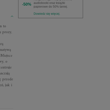
audiobooki oraz książki
-50%
papierowe do 50% taniej.
Dowiedz się więcej.
n to
u prozy,
urą
rnatywą
 Miejsce
wy, o
entruje
naczają
ę przede
ń, jak i