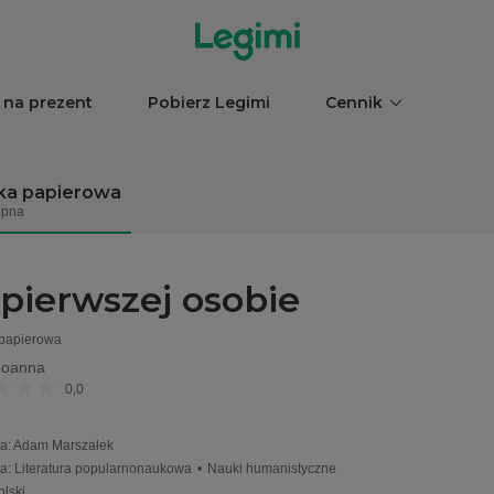
 na prezent
Pobierz Legimi
Cennik
ka papierowa
ępna
pierwszej osobie
 papierowa
Joanna
0,0
a
:
Adam Marszałek
ia
:
Literatura popularnonaukowa
•
Nauki humanistyczne
olski