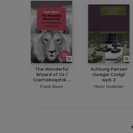
The Wonderful
Achtung Panzer!
Wizard of Oz /
Uwaga! Czołgi!
Czarnoksiężnik z
wyd. 2
Krainy Oz. Czytamy
Frank Baum
Heinz Guderian
w oryginale
wielkie powieści