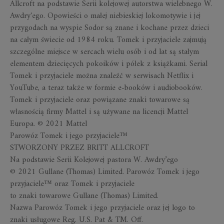
Allcroft na podstawie Serii kolejowej autorstwa wielebnego W.
Awdry'ego. Opowieści o małej niebieskiej lokomotywie i jej
przygodach na wyspie Sodor są znane i kochane przez dzieci
na całym świecie od 1984 roku. Tomek i przyjaciele zajmują
szczególne miejsce w sercach wielu osób i od lat są stałym
elementem dziecięcych pokoików i półek z książkami. Serial
Tomek i przyjaciele można znaleźć w serwisach Netflix i
YouTube, a teraz także w formie e-booków i audiobooków.
Tomek i przyjaciele oraz powiązane znaki towarowe są
własnością firmy Mattel i są używane na licencji Mattel
Europa. © 2021 Mattel
Parowóz Tomek i jego przyjaciele™
STWORZONY PRZEZ BRITT ALLCROFT
Na podstawie Serii Kolejowej pastora W. Awdry’ego
© 2021 Gullane (Thomas) Limited. Parowóz Tomek i jego
przyjaciele™ oraz Tomek i przyjaciele
to znaki towarowe Gullane (Thomas) Limited.
Nazwa Parowóz Tomek i jego przyjaciele oraz jej logo to
znaki usługowe Reg. U.S. Pat & TM. Off.