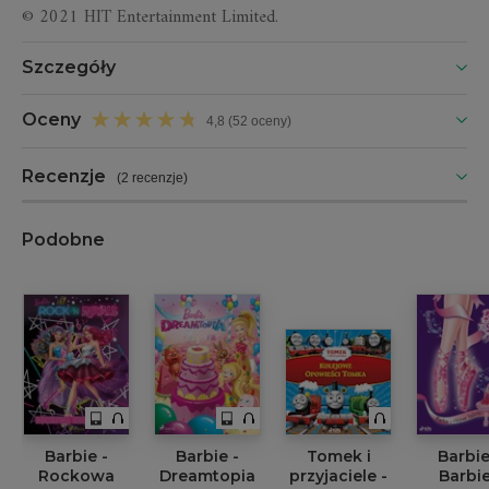
© 2021 HIT Entertainment Limited.
Szczegóły
Oceny
4,8 (52 oceny)
Recenzje
(
2 recenzje
)
Podobne
Barbie -
Barbie -
Tomek i
Barbie
Rockowa
Dreamtopia
przyjaciele -
Barbie