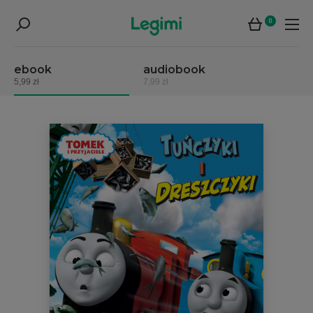
0
ebook
audiobook
5,99 zł
7,99 zł