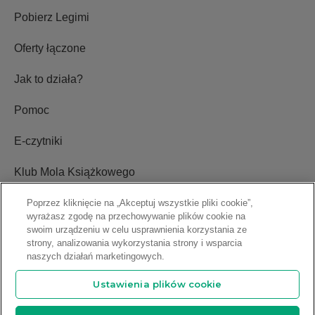
Pobierz Legimi
Oferty łączone
Jak to działa?
Pomoc
E-czytniki
Klub Mola Książkowego
Ustawienia plików cookie
Poprzez kliknięcie na „Akceptuj wszystkie pliki cookie”,
wyrażasz zgodę na przechowywanie plików cookie na
swoim urządzeniu w celu usprawnienia korzystania ze
Blog
strony, analizowania wykorzystania strony i wsparcia
naszych działań marketingowych.
Relacje inwestorskie
Ustawienia plików cookie
Copyright © 2009-2026 Legimi S.A. Wszelkie prawa zastrzeżone.