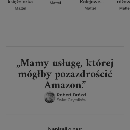
księżniczka
Kolejowe
różo
Mattel
Opowieści
balet
Mattel
Mattel
Matte
Tomka
„Mamy usługę, której
mógłby pozazdrościć
Amazon.”
Robert Drózd
Świat Czytników
Napisali o nas: