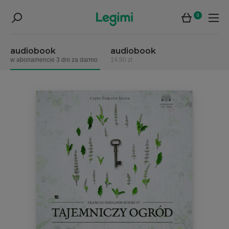
0
audiobook
audiobook
w abonamencie 3 dni za darmo
14,90 zł