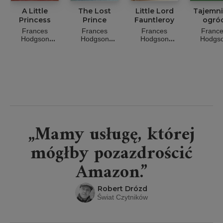
A Little
The Lost
Little Lord
Tajemni
Princess
Prince
Fauntleroy
ogró
Frances
Frances
Frances
Franc
Hodgson
Hodgson
Hodgson
Hodgs
Burnett
Burnett
Burnett
Burnet
„Mamy usługę, której
mógłby pozazdrościć
Amazon.”
Robert Drózd
Świat Czytników