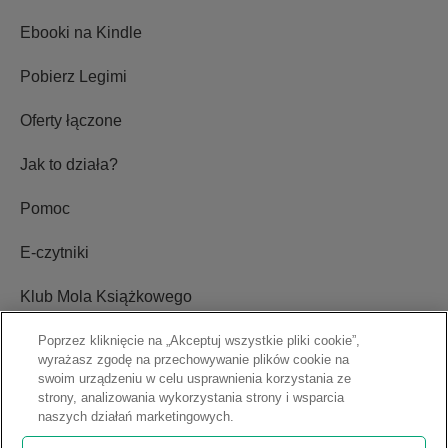
Ebooki na Kindle
Pobierz Legimi
Oferty łączone
Jak to działa?
Pomoc
E-czytniki
Klub Mola Książkowego
Ustawienia plików cookie
Poprzez kliknięcie na „Akceptuj wszystkie pliki cookie”,
wyrażasz zgodę na przechowywanie plików cookie na
swoim urządzeniu w celu usprawnienia korzystania ze
Blog
strony, analizowania wykorzystania strony i wsparcia
naszych działań marketingowych.
Relacje inwestorskie