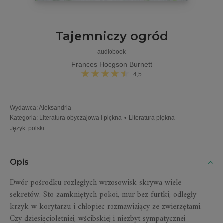
Tajemniczy ogród
audiobook
Frances Hodgson Burnett
4,5
Wydawca
:
Aleksandria
Kategoria
:
Literatura obyczajowa i piękna
•
Literatura piękna
Język
:
polski
Opis
Dwór pośrodku rozległych wrzosowisk skrywa wiele
sekretów. Sto zamkniętych pokoi, mur bez furtki, odległy
krzyk w korytarzu i chłopiec rozmawiający ze zwierzętami.
Czy dziesięcioletniej, wścibskiej i niezbyt sympatycznej