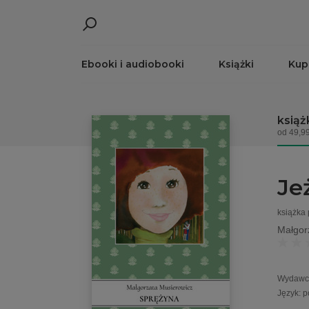
Ebooki i audiobooki
Książki
Kup
książ
od 49,99
Je
książka
Małgor
Wydawc
Język
:
p