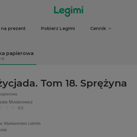
 na prezent
Pobierz Legimi
Cennik
ka papierowa
 zł
życjada. Tom 18. Sprężyna
 papierowa
zata Musierowicz
0,0
a
:
Wydawnictwo Labreto
olski