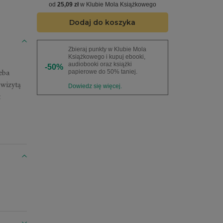
od
25,09 zł
w Klubie Mola Książkowego
Dodaj do koszyka
Zbieraj punkty w Klubie Mola
Książkowego i kupuj ebooki,
audiobooki oraz książki
-50%
eba
papierowe do 50% taniej.
 wizytą
Dowiedz się więcej.
t