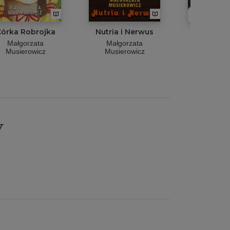
órka Robrojka
Nutria i Nerwus
Język T
Małgorzata
Małgorzata
Małgor
Musierowicz
Musierowicz
Musiero
y