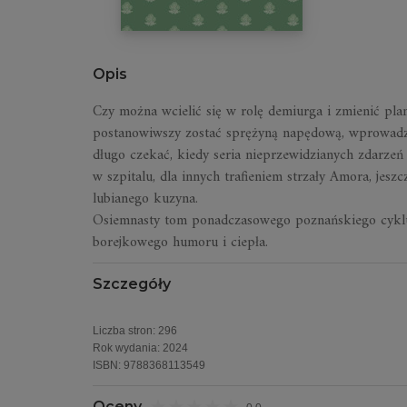
Opis
Czy można wcielić się w rolę demiurga i zmienić plan
postanowiwszy zostać sprężyną napędową, wprowadza z
długo czekać, kiedy seria nieprzewidzianych zdarzeń
w szpitalu, dla innych trafieniem strzały Amora, jeszc
lubianego kuzyna.
Osiemnasty tom ponadczasowego poznańskiego cyklu
borejkowego humoru i ciepła.
Szczegóły
Liczba stron:
296
Rok wydania
:
2024
ISBN:
9788368113549
Oceny