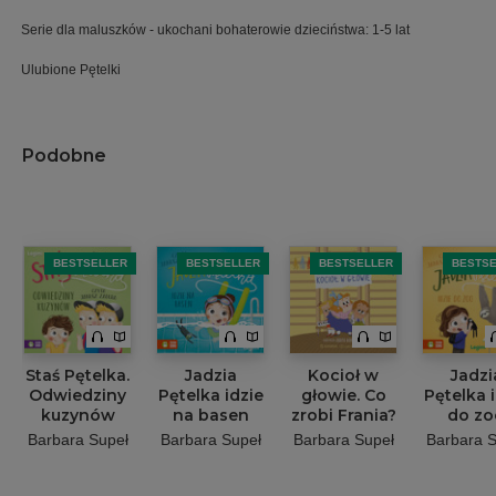
Serie dla maluszków - ukochani bohaterowie dzieciństwa: 1-5 lat
Ulubione Pętelki
Podobne
BESTSELLER
BESTSELLER
BESTSELLER
BESTS
Staś Pętelka.
Jadzia
Kocioł w
Jadzi
Odwiedziny
Pętelka idzie
głowie. Co
Pętelka 
kuzynów
na basen
zrobi Frania?
do zo
Barbara Supeł
Barbara Supeł
Barbara Supeł
Barbara S