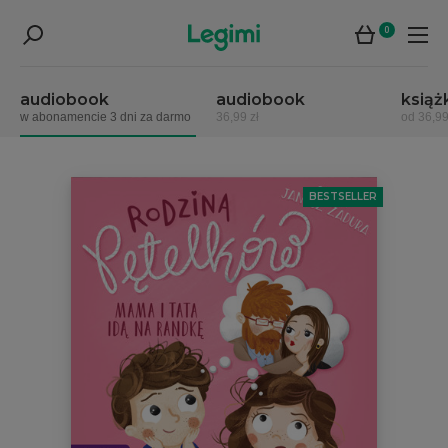
0
audiobook
audiobook
książ
w abonamencie 3 dni za darmo
36,99 zł
od 36,99
BESTSELLER