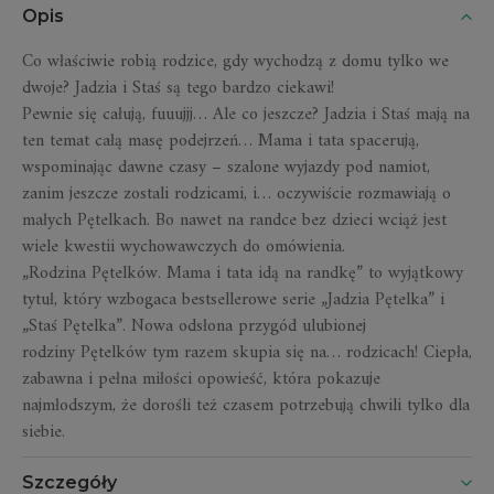
Opis
Co właściwie robią rodzice, gdy wychodzą z domu tylko we
dwoje? Jadzia i Staś są tego bardzo ciekawi!
Pewnie się całują,
fuuujjj
… Ale co jeszcze? Jadzia i Staś mają na
ten temat całą masę podejrzeń… Mama i tata spacerują,
wspominając dawne czasy – szalone wyjazdy pod namiot,
zanim jeszcze zostali rodzicami, i… oczywiście rozmawiają o
małych Pętelkach. Bo nawet na randce bez dzieci wciąż jest
wiele kwes
tii wychowawczych do omówienia.
„Rodzina
Pętelków
. Mama i tata idą na randkę” to wyjątkowy
tytuł, który wzbogaca bestsellerowe serie „Jadzia Pętelka” i
„Staś Pętelka”. Nowa odsłona przygód ulubionej
rodziny
Pętelków
tym razem skupia się na… rodzicach! Ciepła,
zabawna i pełna miłości opowieść, która pokazuje
najmłodszym, że dorośli też czasem potrzebują chwili tylko dla
siebie.
Szczegóły