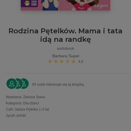
Rodzina Pętelków. Mama i tata
idą na randkę
audiobook
Barbara Supeł
4,8
85 osób interesuje się tą książką
Wydawca
:
Zielona Sowa
Kategoria
:
Dla dzieci
Cykl
:
Jadzia Pętelka 1-3 lat
Język
:
polski