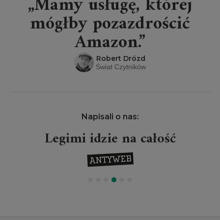
„Mamy usługę, której
mógłby pozazdrościć
Amazon.”
Robert Drózd
Świat Czytników
Napisali o nas:
Legimi idzie na całość