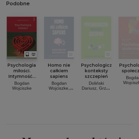
Podobne
Psychologia
Homo nie
Psychologiczne
Psychol
miłości.
całkiem
konteksty
społec
Intymność -
sapiens
szczepień
Bogda
Namiętność -
Wojcisz
Bogdan
Bogdan
Doliński
Zobowiązanie
Grzyb To
Wojciszke
Wojciszke
Dariusz
Grzyb
Rotkiewicz
Tomasz
Maciej
Kulesza
Wojciech