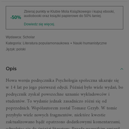
Zbieraj punkty w Klubie Mola Książkowego i kupuj ebooki,
audiobooki oraz książki papierowe do 50% taniej.
-50%
Dowiedz się więcej.
Wydawca
:
Scholar
Kategoria
:
Literatura popularnonaukowa
•
Nauki humanistyczne
Język
:
polski
Opis
Nowa wersja podręcznika Psychologia społeczna ukazuje się
w 14 lat po jego pierwszej edycji. Później było wiele wydań, bo
podręcznik zyskał powszechne uznanie wykładowców i
studentów. To wydanie jednak zasadniczo różni się od
poprzednich. Współautorem został Tomasz Grzyb. W tomie
przybyło wiele nowych fragmentów, niektóre kwestie
zaktualizowano bądź opatrzono dodatkowymi komentarzami,
odwołując się do świeżej literatury. Przede wszystkim zmienił