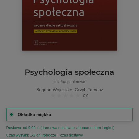
Psychologia społeczna
książka papierowa
Bogdan Wojciszke
,
Grzyb Tomasz
0,0
Okładka miękka
Dostawa: od 9,99 zł (darmowa dostawa z abonamentem Legimi)
Czas wysyłki: 1-2 dni robocze + czas dostawy