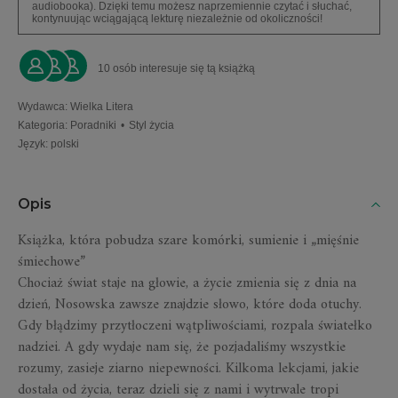
audiobooka). Dzięki temu możesz naprzemiennie czytać i słuchać,
kontynuując wciągającą lekturę niezależnie od okoliczności!
10 osób interesuje się tą książką
Wydawca
:
Wielka Litera
Kategoria
:
Poradniki
•
Styl życia
Język
:
polski
Opis
Książka, która pobudza szare komórki, sumienie i „mięśnie
śmiechowe”
Chociaż świat staje na głowie, a życie zmienia się z dnia na
dzień, Nosowska zawsze znajdzie słowo, które doda otuchy.
Gdy błądzimy przytłoczeni wątpliwościami, rozpala światełko
nadziei. A gdy wydaje nam się, że pozjadaliśmy wszystkie
rozumy, zasieje ziarno niepewności. Kilkoma lekcjami, jakie
dostała od życia, teraz dzieli się z nami i wytrwale tropi