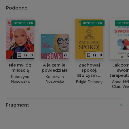
Podobne
BESTSELLER
BESTSELLER
BESTS
Nie mylić z
A ja żem jej
Zachowaj
Jak zos
miłością
powiedziała
spokój.
swoi
Stoicyzm w
terapeut
Katarzyna
Katarzyna
praktyce na
i prakt
Nosowska
Nosowska
Brigid Delaney
Anne-Hé
dzisiejsze
panowa
Clair, Vin
czasy
nad
Trybo
mózgie
emocj
Fragment