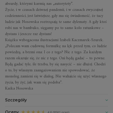
absurdy, którymi karmią nas „autorytety”.
Życie, i w czasach dziwnej pandemii, i w czasach zwyczajnej
codzienności, jest łatwiejsze, gdy ma się świadomość, że tacy
ludzie jak Nosowska roztrząsają te same dylematy. A gdy ktoś
robi nas w bambuko, sięgamy po to samo koło ratunkowe –
dystans i jeszcze raz
dystans!
Książka wzbogacona ilustracjami Izabeli Kaczmarek-Szurek.
„Polecam wam cudowną formułkę na lęk przed tym, co ludzie
powiedzą, a brzmi ona:
I co z tego?
Nic z tego. Za każdym
razem okazuje się, że nic z tego. Oni będą gadać – to pewne.
Będą gadać tyle, ile trzeba, by się nasycić – nie dłużej. Chodzi
o to, by własnym zaangażowaniem nie spowodować, że
monolog zamieni się w dialog. Nie wahajcie się użyć własnego
życia, by żyć, jak wam się podoba”.
Kaśka Nosowska
Szczegóły
Oceny
4,6 (9561 ocen)