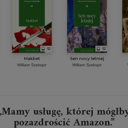
Makbet
Sen nocy letniej
William Szekspir
William Szekspir
„Mamy usługę, której mógłb
pozazdrościć Amazon.”