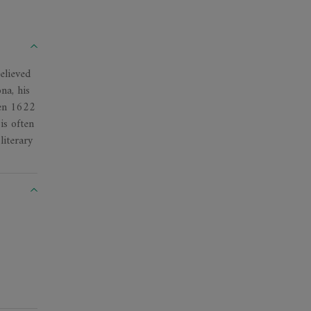
elieved
na, his
een 1622
is often
literary