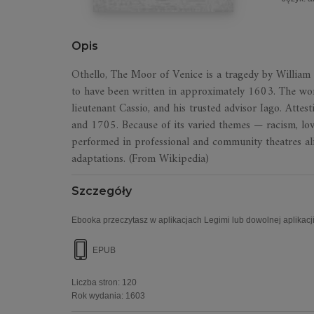
Opis
Othello, The Moor of Venice is a tragedy by William 
to have been written in approximately 1603. The work
lieutenant Cassio, and his trusted advisor Iago. Atte
and 1705. Because of its varied themes — racism, love
performed in professional and community theatres alik
adaptations. (From Wikipedia)
Szczegóły
Ebooka przeczytasz w aplikacjach Legimi lub dowolnej aplikacji
EPUB
Liczba stron:
120
Rok wydania
:
1603