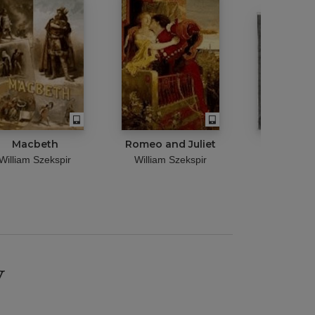
Macbeth
Romeo and Juliet
The Te
William Szekspir
William Szekspir
William S
y