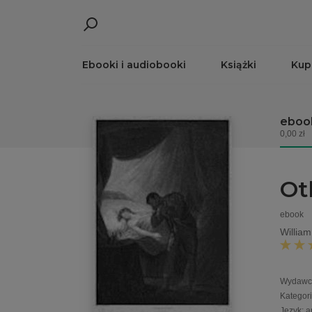
Ebooki i audiobooki
Książki
Kup
eboo
0,00 zł
Ot
ebook
William
Wydawc
Kategor
Język
:
a