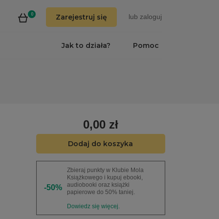
0
Zarejestruj się
lub
zaloguj
Jak to działa?
Pomoc
0,00 zł
Dodaj do koszyka
Zbieraj punkty w Klubie Mola
Książkowego i kupuj ebooki,
audiobooki oraz książki
-50%
papierowe do 50% taniej.
Dowiedz się więcej.