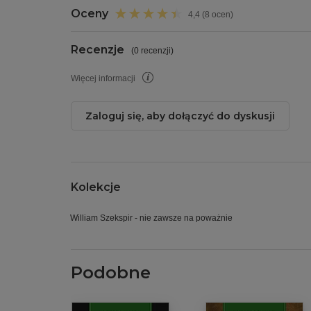
Oceny
4,4 (8 ocen)
Recenzje
(
0 recenzji
)
Więcej informacji
Zaloguj się, aby dołączyć do dyskusji
Kolekcje
William Szekspir - nie zawsze na poważnie
Podobne