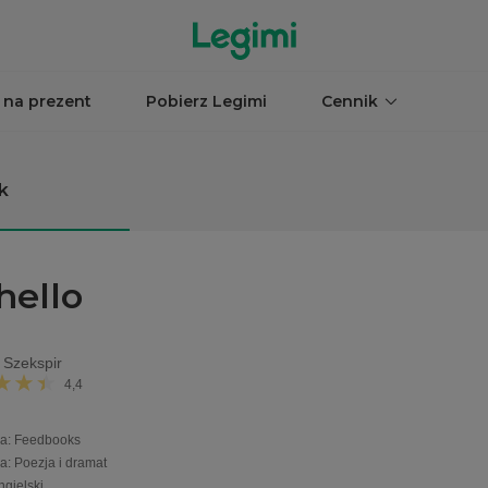
 na prezent
Pobierz Legimi
Cennik
k
hello
 Szekspir
4,4
a
:
Feedbooks
ia
:
Poezja i dramat
ngielski