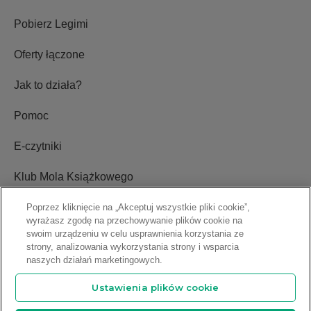
Pobierz Legimi
Oferty łączone
Jak to działa?
Pomoc
E-czytniki
Klub Mola Książkowego
Ustawienia plików cookie
Poprzez kliknięcie na „Akceptuj wszystkie pliki cookie”,
wyrażasz zgodę na przechowywanie plików cookie na
swoim urządzeniu w celu usprawnienia korzystania ze
Blog
strony, analizowania wykorzystania strony i wsparcia
naszych działań marketingowych.
Relacje inwestorskie
Ustawienia plików cookie