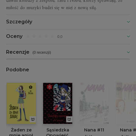
dawni koledzy z zespołu, Yasu i Nobu, którzy sprawiają, że
miłość do muzyki budzi się w niej z nową siłą.
Szczegóły
Oceny
0,0
Recenzje
(
0 recenzji
)
Podobne
Żaden ze
Sąsiedzka
Nana #11
Nana #
mnie anioł.
Opowieść.