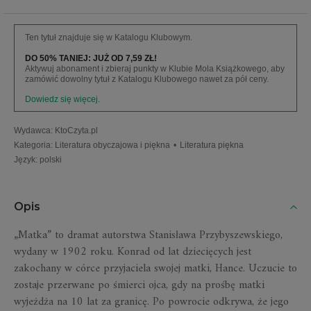
Ten tytuł znajduje się w Katalogu Klubowym.
DO 50% TANIEJ: JUŻ OD 7,59 ZŁ!
Aktywuj abonament i zbieraj punkty w Klubie Mola Książkowego, aby
zamówić dowolny tytuł z Katalogu Klubowego nawet za pół ceny.
Dowiedz się więcej.
Wydawca
:
KtoCzyta.pl
Kategoria
:
Literatura obyczajowa i piękna
•
Literatura piękna
Język
:
polski
Opis
„Matka” to dramat autorstwa Stanisława Przybyszewskiego,
wydany w 1902 roku. Konrad od lat dziecięcych jest
zakochany w córce przyjaciela swojej matki, Hance. Uczucie to
zostaje przerwane po śmierci ojca, gdy na prośbę matki
wyjeżdża na 10 lat za granicę. Po powrocie odkrywa, że jego