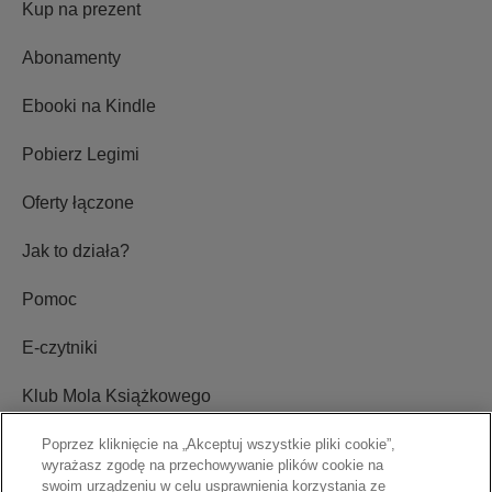
Kup na prezent
Abonamenty
Ebooki na Kindle
Pobierz Legimi
Oferty łączone
Jak to działa?
Pomoc
E-czytniki
Klub Mola Książkowego
Ustawienia plików cookie
Poprzez kliknięcie na „Akceptuj wszystkie pliki cookie”,
wyrażasz zgodę na przechowywanie plików cookie na
swoim urządzeniu w celu usprawnienia korzystania ze