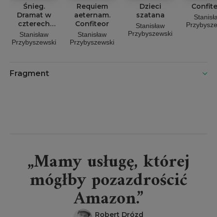
Śnieg.
Requiem
Dzieci
Confit
Dramat w
aeternam.
szatana
Stanisł
czterech
Confiteor
Przybysze
Stanisław
aktach
Przybyszewski
Stanisław
Stanisław
Przybyszewski
Przybyszewski
Fragment
„Mamy usługę, której
mógłby pozazdrościć
Amazon.”
Robert Drózd