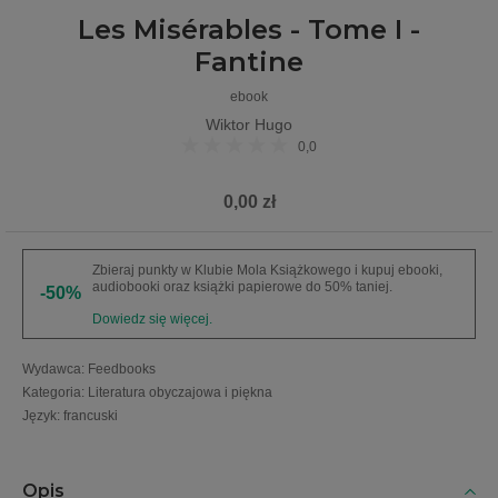
Les Misérables - Tome I -
Fantine
ebook
Wiktor Hugo
0,0
0,00 zł
Zbieraj punkty w Klubie Mola Książkowego i kupuj ebooki,
audiobooki oraz książki papierowe do 50% taniej.
-50%
Dowiedz się więcej.
Wydawca
:
Feedbooks
Kategoria
:
Literatura obyczajowa i piękna
Język
:
francuski
Opis