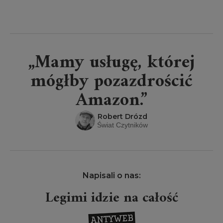
„Mamy usługę, której
mógłby pozazdrościć
Amazon.”
Robert Drózd
Świat Czytników
Napisali o nas:
Legimi idzie na całość