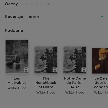
Oceny
0,0
Recenzje
(
0 recenzji
)
Podobne
Les
The
Notre-Dame
Le Dern
Misérables
Hunchback
de Paris -
Jour d
of Notre
1482
conda
Wiktor Hugo
Dame
Wiktor Hugo
Wiktor Hugo
Wiktor H