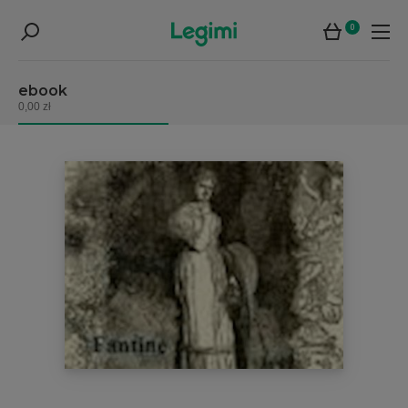
0
ebook
0,00 zł