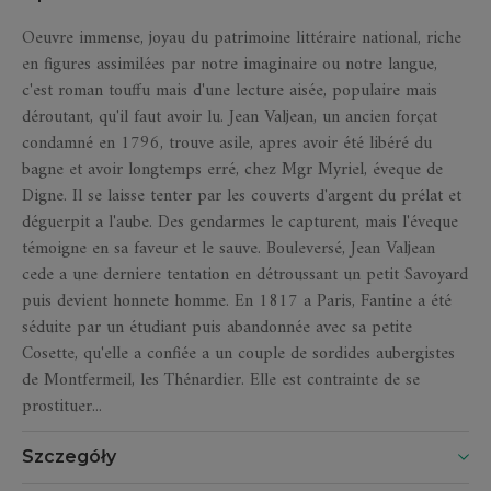
Oeuvre immense, joyau du patrimoine littéraire national, riche
en figures assimilées par notre imaginaire ou notre langue,
c'est roman touffu mais d'une lecture aisée, populaire mais
déroutant, qu'il faut avoir lu. Jean Valjean, un ancien forçat
condamné en 1796, trouve asile, apres avoir été libéré du
bagne et avoir longtemps erré, chez Mgr Myriel, éveque de
Digne. Il se laisse tenter par les couverts d'argent du prélat et
déguerpit a l'aube. Des gendarmes le capturent, mais l'éveque
témoigne en sa faveur et le sauve. Bouleversé, Jean Valjean
cede a une derniere tentation en détroussant un petit Savoyard
puis devient honnete homme. En 1817 a Paris, Fantine a été
séduite par un étudiant puis abandonnée avec sa petite
Cosette, qu'elle a confiée a un couple de sordides aubergistes
de Montfermeil, les Thénardier. Elle est contrainte de se
prostituer...
Szczegóły