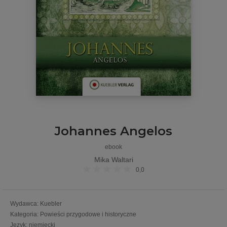
Johannes Angelos
ebook
Mika Waltari
0,0
Wydawca
:
Kuebler
Kategoria
:
Powieści przygodowe i historyczne
Język
:
niemiecki