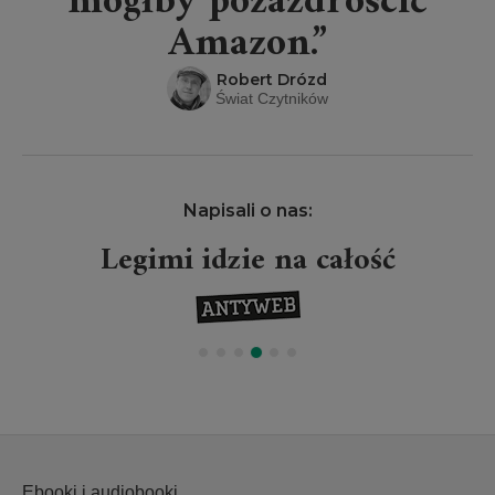
mógłby pozazdrościć
Amazon.”
Robert Drózd
Świat Czytników
Napisali o nas:
Legimi idzie na całość
Ebooki i audiobooki