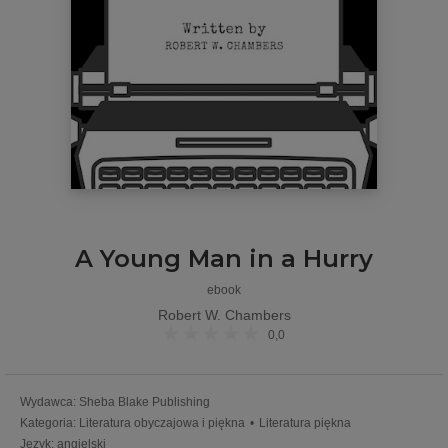
A Young Man in a Hurry
ebook
Robert W. Chambers
0,0
Wydawca
:
Sheba Blake Publishing
Kategoria
:
Literatura obyczajowa i piękna
•
Literatura piękna
Język
:
angielski