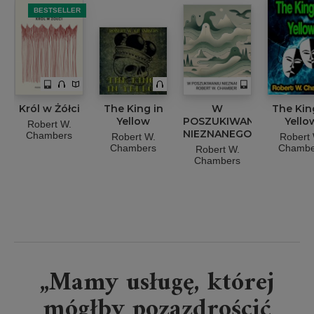
BESTSELLER
Król w Żółci
The King in
W
The Kin
Yellow
POSZUKIWANIU
Yello
Robert W.
NIEZNANEGO
Chambers
Robert W.
Robert 
Chambers
Chambe
Robert W.
Chambers
„Mamy usługę, której
mógłby pozazdrościć