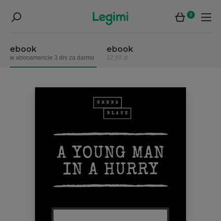
0
ebook
ebook
w abonamencie 3 dni za darmo
12,99 zł