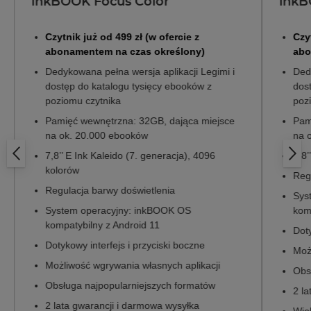
inkBOOK Focus Color
inkB
Czytnik już od 499 zł (w ofercie z
Czy
abonamentem na czas określony)
abo
Dedykowana pełna wersja aplikacji Legimi i
Dedy
dostęp do katalogu tysięcy ebooków z
dos
poziomu czytnika
poz
Pamięć wewnętrzna: 32GB, dająca miejsce
Pam
na ok. 20.000 ebooków
na 
7,8’’ E Ink Kaleido (7. generacja), 4096
7,8’
kolorów
Reg
Regulacja barwy doświetlenia
Sys
System operacyjny: inkBOOK OS
kom
kompatybilny z Android 11
Doty
Dotykowy interfejs i przyciski boczne
Moż
Możliwość wgrywania własnych aplikacji
Obs
Obsługa najpopularniejszych formatów
2 l
2 lata gwarancji i darmowa wysyłka
Wie