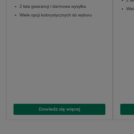
2 lata gwarancji i darmowa wysyłka
Wie
Wiele opcji kolorystycznych do wyboru
Dowiedz się więcej