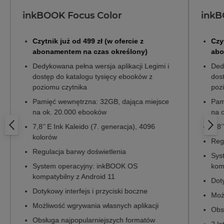
inkBOOK Focus Color
inkB
Czytnik już od 499 zł (w ofercie z
Czy
abonamentem na czas określony)
abo
Dedykowana pełna wersja aplikacji Legimi i
Dedy
dostęp do katalogu tysięcy ebooków z
dos
poziomu czytnika
poz
Pamięć wewnętrzna: 32GB, dająca miejsce
Pam
na ok. 20.000 ebooków
na 
7,8’’ E Ink Kaleido (7. generacja), 4096
7,8’
kolorów
Reg
Regulacja barwy doświetlenia
Sys
System operacyjny: inkBOOK OS
kom
kompatybilny z Android 11
Doty
Dotykowy interfejs i przyciski boczne
Moż
Możliwość wgrywania własnych aplikacji
Obs
Obsługa najpopularniejszych formatów
2 l