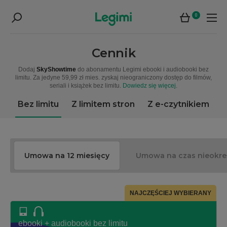
0
Cennik
Dodaj
SkyShowtime
do abonamentu Legimi ebooki i audiobooki bez
limitu. Za jedyne 59,99 zł mies. zyskaj nieograniczony dostęp do filmów,
seriali i książek bez limitu.
Dowiedz się więcej
.
Bez limitu
Z limitem stron
Z e-czytnikiem
Umowa na 12 miesięcy
Umowa na czas nieokre
NAJCZĘŚCIEJ WYBIERANY
ebooki + audiobooki bez limitu