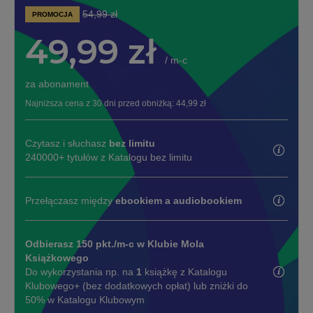
54,99 zł
PROMOCJA
49,99 zł
/ m-c
za abonament
Najniższa cena z 30 dni przed obniżką:
44,99 zł
Czytasz i słuchasz
bez limitu
240000+ tytułów z Katalogu bez limitu
Przełączasz między
ebookiem a audiobookiem
Odbierasz 150 pkt./m-c w Klubie Mola
Książkowego
Do wykorzystania np. na
1
książkę z Katalogu
Klubowego+ (bez dodatkowych opłat) lub zniżki do
50% w Katalogu Klubowym