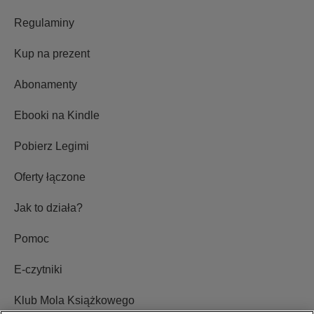
Regulaminy
Kup na prezent
Abonamenty
Ebooki na Kindle
Pobierz Legimi
Oferty łączone
Jak to działa?
Pomoc
E-czytniki
Klub Mola Książkowego