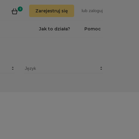
0
Zarejestruj się
lub
zaloguj
Jak to działa?
Pomoc