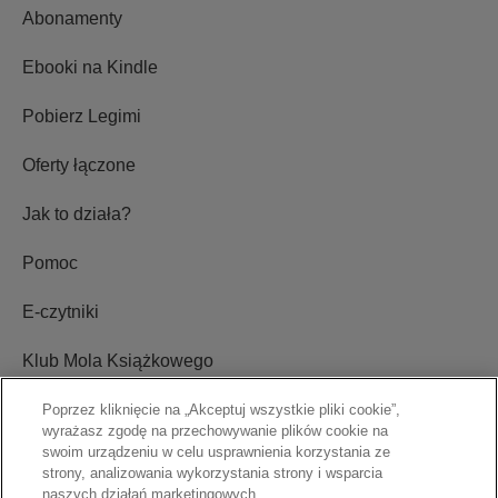
Abonamenty
Ebooki na Kindle
Pobierz Legimi
Oferty łączone
Jak to działa?
Pomoc
E-czytniki
Klub Mola Książkowego
Ustawienia plików cookie
Poprzez kliknięcie na „Akceptuj wszystkie pliki cookie”,
wyrażasz zgodę na przechowywanie plików cookie na
swoim urządzeniu w celu usprawnienia korzystania ze
Blog
strony, analizowania wykorzystania strony i wsparcia
naszych działań marketingowych.