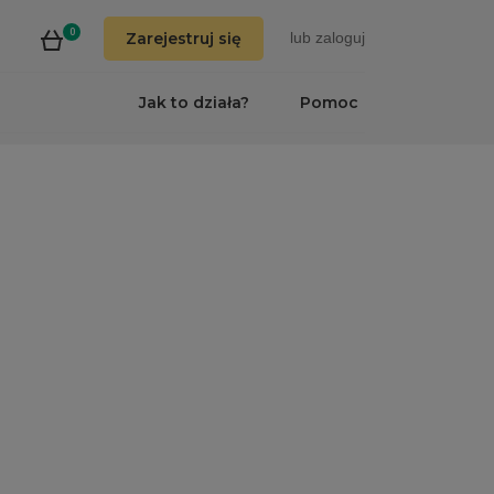
0
Zarejestruj się
lub
zaloguj
Jak to działa?
Pomoc