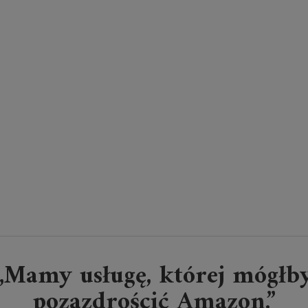
„Mamy usługę, której mógłb
pozazdrościć Amazon.”