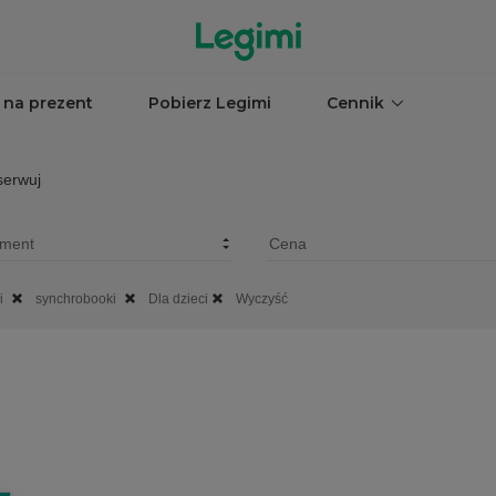
 na prezent
Pobierz Legimi
Cennik
erwuj
i
synchrobooki
Dla dzieci
Wyczyść