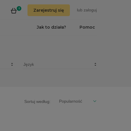
0
Zarejestruj się
lub
zaloguj
Jak to działa?
Pomoc
Sortuj według: