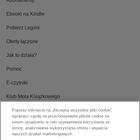
Abonamenty
Ebooki na Kindle
Pobierz Legimi
Oferty łączone
Jak to działa?
Pomoc
E-czytniki
Klub Mola Książkowego
Ustawienia plików cookie
Poprzez kliknięcie na „Akceptuj wszystkie pliki cookie”,
wyrażasz zgodę na przechowywanie plików cookie na
swoim urządzeniu w celu usprawnienia korzystania ze
Blog
strony, analizowania wykorzystania strony i wsparcia
naszych działań marketingowych.
Relacje inwestorskie