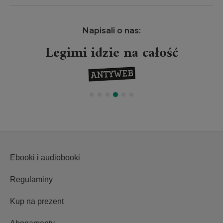
Napisali o nas:
idzie na całość
Projekt Leg
wydar
Ebooki i audiobooki
Regulaminy
Kup na prezent