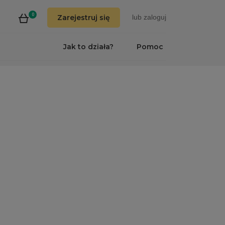
0
Zarejestruj się
lub
zaloguj
Jak to działa?
Pomoc