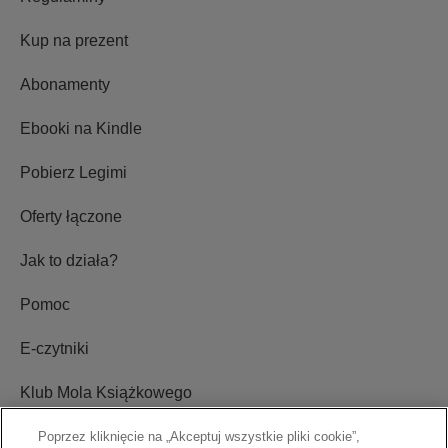
Kup na prezent
Abonamenty
Ebooki na Kindle
Pobierz Legimi
Oferty łączone
Jak to działa?
Pomoc
E-czytniki
Klub Mola Książkowego
Ustawienia plików cookie
Poprzez kliknięcie na „Akceptuj wszystkie pliki cookie”,