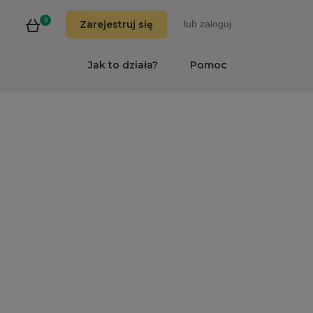
0
Zarejestruj się
lub
zaloguj
Jak to działa?
Pomoc