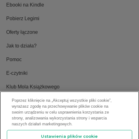
Ebooki na Kindle
Pobierz Legimi
Oferty łączone
Jak to działa?
Pomoc
E-czytniki
Klub Mola Książkowego
Ustawienia plików cookie
Poprzez kliknięcie na „Akceptuj wszystkie pliki cookie”,
wyrażasz zgodę na przechowywanie plików cookie na
swoim urządzeniu w celu usprawnienia korzystania ze
Blog
strony, analizowania wykorzystania strony i wsparcia
naszych działań marketingowych.
Relacje inwestorskie
Ustawienia plików cookie