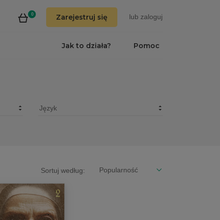
0
Zarejestruj się
lub
zaloguj
Jak to działa?
Pomoc
Sortuj według: