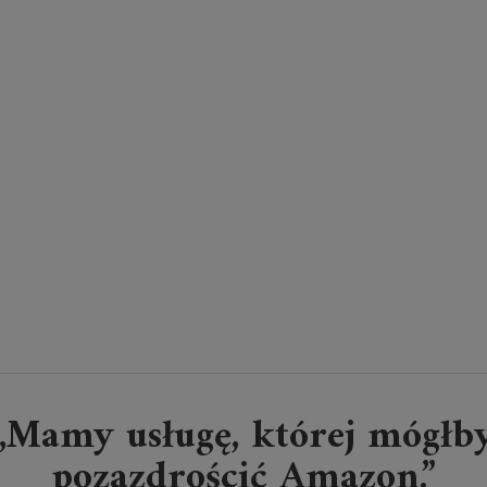
„Mamy usługę, której mógłb
pozazdrościć Amazon.”