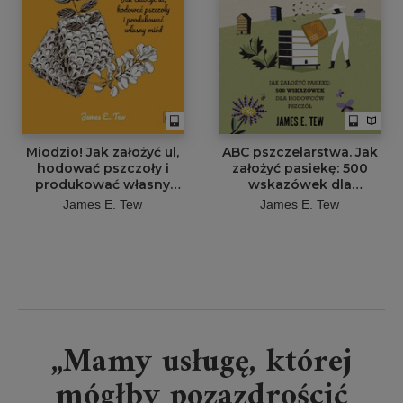
Miodzio! Jak założyć ul,
ABC pszczelarstwa. Jak
hodować pszczoły i
założyć pasiekę: 500
produkować własny
wskazówek dla
miód
hodowców pszczół
James E. Tew
James E. Tew
„Mamy usługę, której
mógłby pozazdrościć