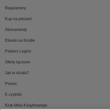
Regulaminy
Kup na prezent
Abonamenty
Ebooki na Kindle
Pobierz Legimi
Oferty łączone
Jak to działa?
Pomoc
E-czytniki
Klub Mola Książkowego