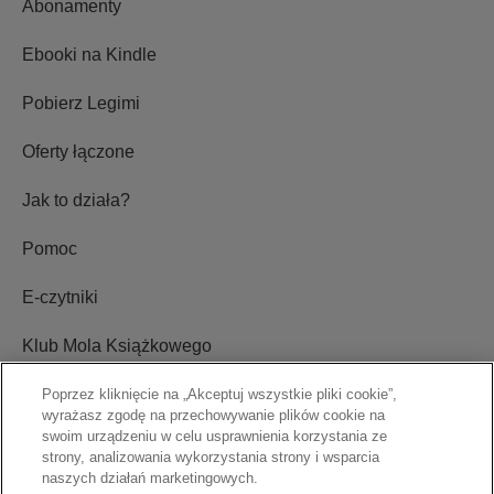
Abonamenty
Ebooki na Kindle
Pobierz Legimi
Oferty łączone
Jak to działa?
Pomoc
E-czytniki
Klub Mola Książkowego
Poprzez kliknięcie na „Akceptuj wszystkie pliki cookie”,
wyrażasz zgodę na przechowywanie plików cookie na
Ustawienia plików cookie
swoim urządzeniu w celu usprawnienia korzystania ze
strony, analizowania wykorzystania strony i wsparcia
Blog
naszych działań marketingowych.